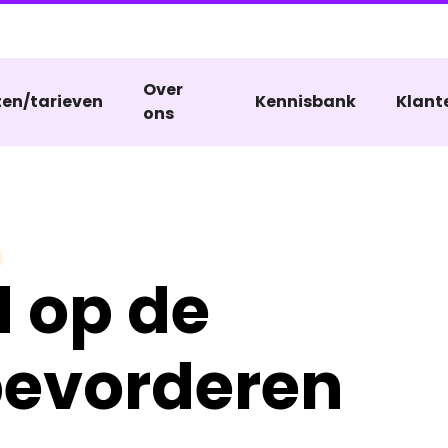
Over
ten/tarieven
Kennisbank
Klant
ons
 op de
bevorderen