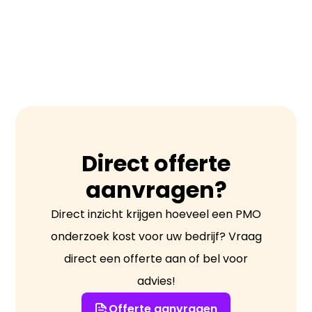
Medisch Onderzoek leidt tot minder
gericht de risico’s die de arbeid voor de
verzuim, gezondere werknemers en
gezondheid van de werknemers met
vitalere werknemer.
zich brengt zoveel mogelijk te
voorkomen of te beperken”.
Direct offerte
aanvragen?
Direct inzicht krijgen hoeveel een PMO
onderzoek kost voor uw bedrijf? Vraag
direct een offerte aan of bel voor
advies!
Offerte aanvragen